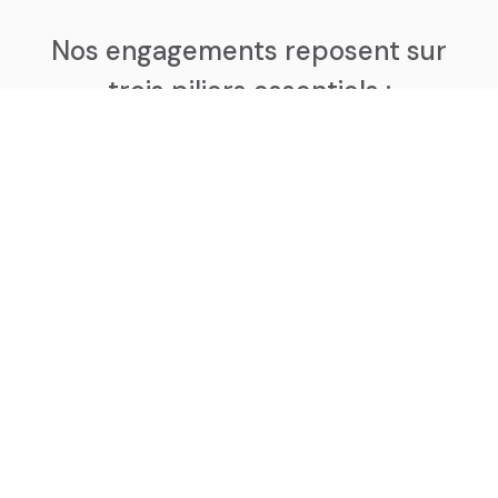
Nos engagements reposent sur
trois piliers essentiels :
la sécurité, avec une destruction immédiate et sur
site sans rupture de contrôle ; la traçabilité, assurée
par une documentation complète de chaque
intervention, incluant un bulletin d’intervention et
des certificats de destruction disponibles sur
demande ; et enfin la responsabilité sociétale (CSR),
à travers l’intégration de pratiques durables et le
recours à des partenaires agréés pour le recyclage
des supports.