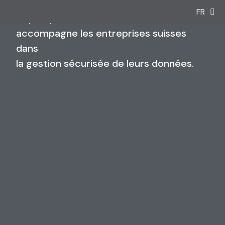
DE
FR
IT
Depuis plus de 20 ans, Katana
accompagne les entreprises suisses
dans
la gestion sécurisée de leurs données.